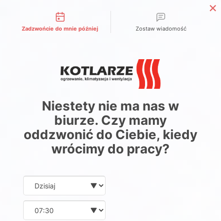
Możliwości kontaktu
Zadzwońcie do mnie później
Zostaw wiadomość
Niestety nie ma nas w
biurze. Czy mamy
oddzwonić do Ciebie, kiedy
wrócimy do pracy?
Date and time slection for sch
Wybierz datę
Wybierz godzinę