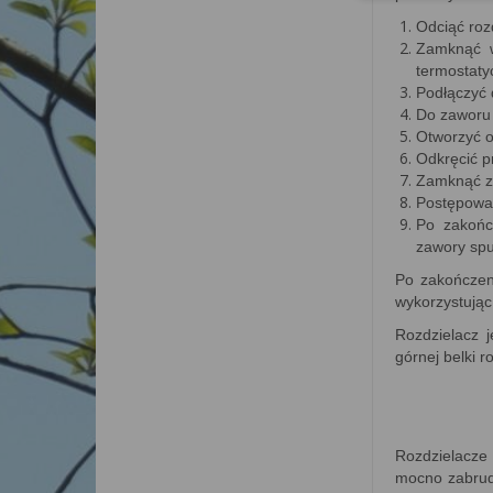
Odciąć ro
Zamknąć 
termostaty
Podłączyć
Do zaworu s
Otworzyć 
Odkręcić 
Zamknąć z
Postępowac
Po zakońc
zawory spu
Po zakończen
wykorzystują
Rozdzielacz j
górnej belki 
Rozdzielacze 
mocno zabrudzo