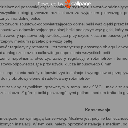
Powered by
zdzielacz od pozostałej części instalacji przy użyciu zaworów odcinający
Open link in new window
wszystkie obiegi grzewcze rozdzielacza za wyjątkiem pierwszego prz
cznych na dolnej belce.
 do zaworu spustowo-odpowietrzającego górnej belki wąż giętki przez k
pustowo-odpowietrzającego dolnej belki podłączyć wąż giętki, który n
oba zawory spustowo-odpowietrzające przy użyciu klucza imbusowego
przepływ medium i przelać pierwszą pętlę.
awór regulacyjny rotametru i termostatyczny pierwszego obiegu i otwor
́ analogicznie aż do całkowitego napełnienia wszystkich pętli.
zeniu napełniania otworzyć zawory regulacyjne rotametrów i termo
stowo-odpowietrzające przy użyciu klucza imbusowego 6 mm.
iu napełniania należy odpowietrzyć instalację i wyregulować przepł
c dolny obrotowy element radełkowany rotametrów.
est zasilany czynnikiem grzewczym o temp. max 96°C i max cisnieniu
rozdzielacza. Z górnej belki poszczególnymi petlami medium trafia do 
Konserwacja
mosiężne nie wymagają konserwacji. Możliwa jest jedynie konieczno
nych instalacji. W tym celu należy opróżnić instalację z medium, odk