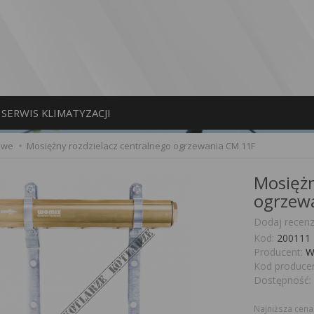
SERWIS KLIMATYZACJI
owe
Mosiężny rozdzielacz centralnego ogrzewania CM 11F
Mosiężn
ogrzew
Dodaj recenz
Kod:
200111
Producent:
W
Kod producen
Dostępność:
Najniższa cena 