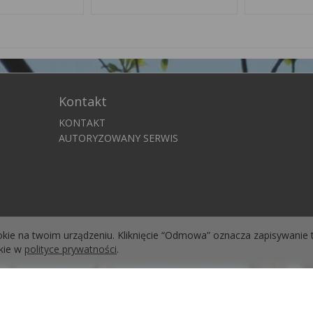
Kontakt
KONTAKT
AUTORYZOWANY SERWIS
okie na twoim urządzeniu. Kliknięcie “Odmowa” oznacza zapisywanie 
okie w
polityce prywatności
.