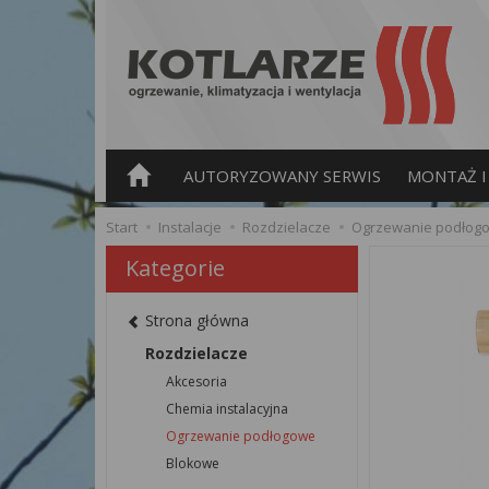
AUTORYZOWANY SERWIS
MONTAŻ I 
Start
Instalacje
Rozdzielacze
Ogrzewanie podłog
Kategorie
Strona główna
Rozdzielacze
Akcesoria
Chemia instalacyjna
Ogrzewanie podłogowe
Blokowe