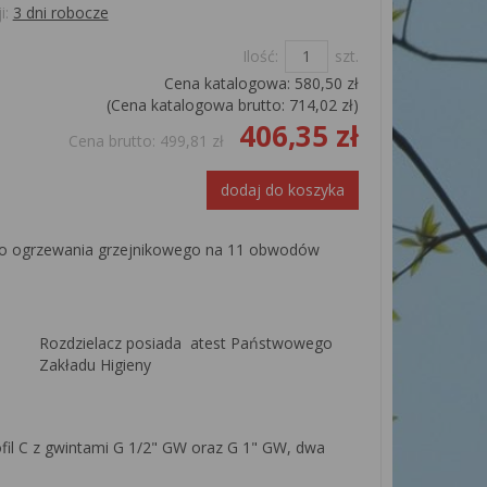
i:
3 dni robocze
Ilość:
szt.
Cena katalogowa:
580,50 zł
(Cena katalogowa brutto:
714,02 zł
)
406,35 zł
Cena brutto:
499,81 zł
dodaj do koszyka
do ogrzewania grzejnikowego na 11 obwodów
Rozdzielacz posiada atest Państwowego
Zakładu Higieny
fil C z gwintami G 1/2" GW oraz G 1" GW, dwa