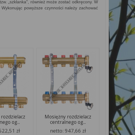
tzw. „szklanka", również może zostać odkręcony. W
wy. Wykonując powyższe czynności należy zachować
rozdzielacz
Mosiężny rozdzielacz
nego og...
centralnego og...
522,51 zł
netto:
947,66 zł