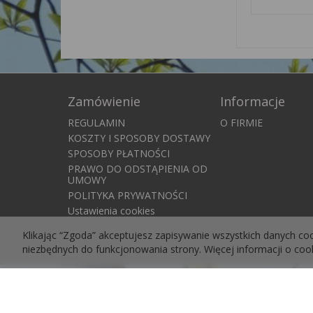
Zamówienie
Informacje
REGULAMIN
O FIRMIE
KOSZTY I SPOSOBY DOSTAWY
SPOSOBY PŁATNOŚCI
PRAWO DO ODSTĄPIENIA OD
UMOWY
POLITYKA PRYWATNOŚCI
Ustawienia cookies
Klikając “Zgoda” akceptujesz zapisywanie wszystkich danych co
niezbędnych do funkcjonowania strony. Więcej informacji o co