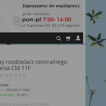
y rozdzielacz centralnego
ania CM 11F
ję:
OMIX
ta:
5902052112562
Dostępny
(
3
szt.)
30 dni przed zmianą: 480,56 zł brutto