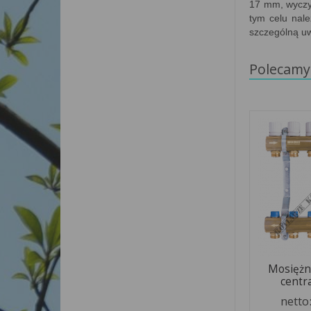
17 mm, wyczyś
tym celu nalez
szczególną u
Polecamy
Mosiężn
centra
netto