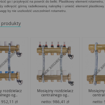
cić go i przykręcić na powrót do belki. Plastikowy element rotametru, 
̇y odkręcić górną radełkowaną nakrętkę i unieść element plastiko
wagę by nie uszkodzić uszczelnień rotametru.
 produkty
y rozdzielacz
Mosiężny rozdzielacz
Mosiężny 
lnego og...
centralnego og...
central
:
952,11 zł
netto:
986,41 zł
netto: