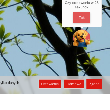
Czy oddzwonić w
28
sekund?
Tak
tylko danych
Ustawienia
Odmowa
Zgoda