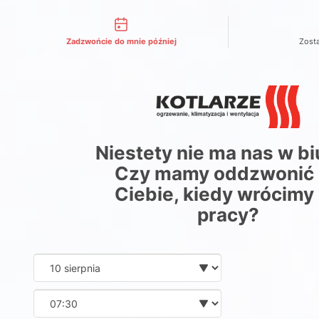
Możliwości kontaktu
Zadzwońcie do mnie później
Zost
Niestety nie ma nas w bi
Czy mamy oddzwonić
Ciebie, kiedy wrócimy
pracy?
Date and time sle
Wybierz datę
Wybierz godzinę