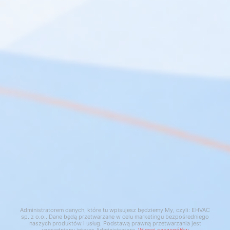
netto:
952,00 zł
Zamówienie
Informacje
Kontakt
Klikając “Zgoda” akceptujesz zapisywanie wszystkich danych
Administratorem danych, które tu wpisujesz będziemy My, czyli: EHVAC
sp. z o.o.. Dane będą przetwarzane w celu marketingu bezpośredniego
cookie na twoim urządzeniu. Kliknięcie “Odmowa” oznacza
naszych produktów i usług. Podstawą prawną przetwarzania jest
Kontakt