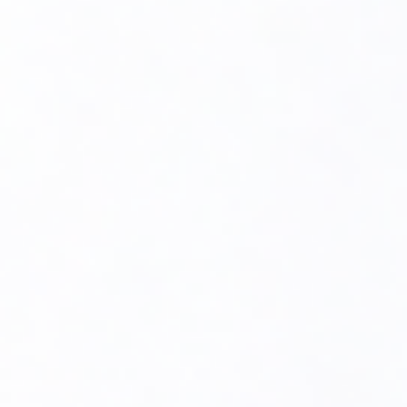
Połączenie z siecią Wi-Fi:
Moduł musi być
podłączony do lokalnej sieci Wi-Fi, co umożliwia
komunikację z urządzeniami mobilnymi użytkownika.
Konfiguracja:
Po podłączeniu modułu do sieci i kotła,
aplikacja mobilna prowadzi użytkownika krok po kroku
przez proces konfiguracji i łączenia z systemem
grzewczym.