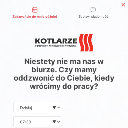
Możliwości kontaktu
Zadzwońcie do mnie później
Zostaw wiadomość
Niestety nie ma nas w
biurze. Czy mamy
oddzwonić do Ciebie, kiedy
wrócimy do pracy?
Date and time slection for sch
Wybierz datę
Wybierz godzinę
ACV Navipas - moduł bezprzewodowy