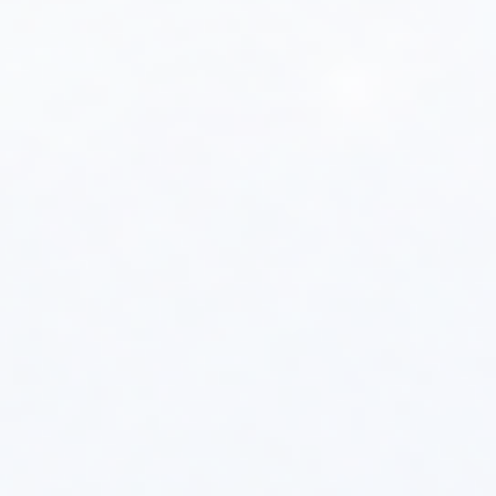
temperatury zewnętrznej oraz innymi elementami
automatyki pogodowej. Dzięki temu system
grzewczy automatycznie dostosowuje swoją pracę
do aktualnych warunków pogodowych, co
przyczynia się do oszczędności energetycznych i
poprawy komfortu cieplnego.
Kompatybilność z systemami Smart Home
:
W niektórych wersjach, moduł ACV Navipas może
być zintegrowany z inteligentnymi systemami
domowymi (Smart Home), co umożliwia sterowanie
kotłem za pomocą jednego panelu sterowania dla
całego domu. Współpraca z popularnymi
platformami, takimi jak Google Home, Amazon
Alexa czy Apple HomeKit, pozwala na jeszcze
łatwiejszą obsługę.
Optymalizacja zużycia energii
:
Dzięki precyzyjnemu zarządzaniu temperaturą i
harmonogramom, system z modułem Navipas
pozwala na obniżenie kosztów ogrzewania poprzez
bardziej efektywne wykorzystywanie energii cieplnej