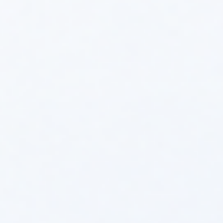
tylko wtedy, gdy jest ona rzeczywiście potrzebna.
Bezpieczeństwo i powiadomienia
:
Moduł może informować użytkownika o stanie
pracy kotła, wysyłając powiadomienia o błędach lub
awariach na urządzenia mobilne. W przypadku
problemów z pracą systemu grzewczego
użytkownik otrzymuje informacje z wyprzedzeniem,
co pozwala na szybszą reakcję i uniknięcie
poważniejszych usterek.
Moduł bezprzewodowy ACV Navipas to nowoczesne
rozwiązanie, które znacząco zwiększa wygodę
użytkowania kotłów ACV, pozwalając na zdalne
sterowanie, monitorowanie i optymalizację pracy
systemu grzewczego. Dzięki funkcjom takim jak
programowanie harmonogramów, monitorowanie stanu
kotła i integracja z systemami Smart Home, zapewnia
użytkownikom większy komfort i oszczędności
energetyczne.
Polecamy produkty