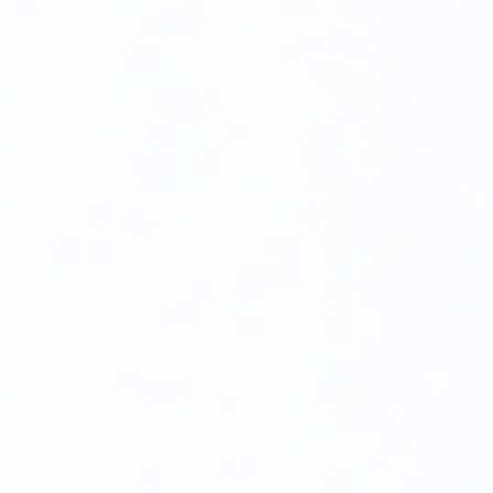
Montaż i lokalizacja
Moduł bezprzewodowy ACV Navipas jest stosunkowo
prosty w montażu i zazwyczaj może być dodany jako
opcjonalne wyposażenie do kotłów ACV. Montaż modułu
odbywa się w pobliżu kotła lub bezpośrednio w kotłowni,
gdzie podłączany jest do układu sterowania kotła.
Podłączenie do kotła:
Moduł integruje się z
systemem sterowania kotła przez port komunikacyjny.
Dzięki temu kocioł może być sterowany
bezprzewodowo za pomocą aplikacji.