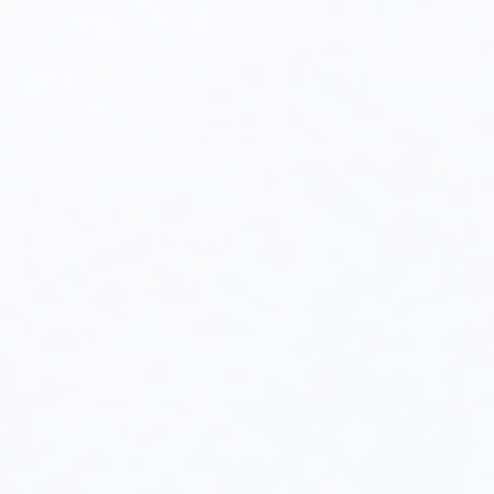
Programowanie harmonogramów
:
Moduł bezprzewodowy umożliwia programowanie
harmonogramów ogrzewania w zależności od dnia
tygodnia i pory dnia. Dzięki temu można
zoptymalizować zużycie energii, ustawiając różne
poziomy temperatury w określonych godzinach –
np. niższą temperaturę w nocy lub podczas
nieobecności domowników.
Monitorowanie i diagnostyka
:
Moduł ACV Navipas umożliwia bieżące
monitorowanie pracy kotła oraz stanu instalacji
grzewczej. Użytkownik może otrzymywać
powiadomienia o ewentualnych usterkach, awariach
czy konieczności przeprowadzenia konserwacji. To
funkcja, która może znacznie poprawić
efektywność zarządzania systemem oraz
zmniejszyć ryzyko niespodziewanych awarii.
Integracja z automatyką pogodową
:
Moduł Navipas może współpracować z czujnikiem