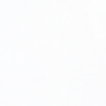
Moduł bezprzewodowy Navipas
Moduł bezprzewodowy ACV Navipas to zaawansowane
rozwiązanie służące do zdalnego sterowania systemami
grzewczymi, takimi jak kotły gazowe ACV, w tym modele
Ilea czy inne w serii ACV. Moduł ten integruje system
grzewczy z aplikacjami lub panelami sterowania,
umożliwiając użytkownikowi pełną kontrolę nad
temperaturą, programami grzewczymi i monitorowaniem
pracy urządzeń z dowolnego miejsca, bez potrzeby
fizycznego dostępu do kotła.