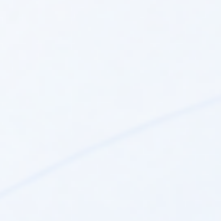
YGNIS RVS 63
YGNIS QAZ 36
netto:
4 957,00 zł
netto:
249,00 zł