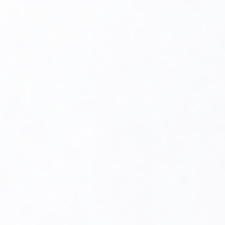
Zastosowanie
Moduł bezprzewodowy ACV Navipas znajduje szerokie
zastosowanie w domach jednorodzinnych, mieszkaniach
oraz budynkach użyteczności publicznej. Jest szczególnie
polecany dla osób ceniących sobie wygodę i oszczędność
energii oraz dla tych, którzy często przebywają poza
domem i chcą mieć pełną kontrolę nad systemem
grzewczym.