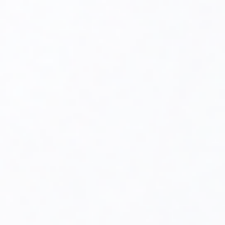
Funkcje modułu bezprzewodowego ACV
Navipas:
Zdalne sterowanie systemem grzewczym
:
Użytkownik może za pomocą aplikacji mobilnej lub
oprogramowania na komputerze sterować kotłem,
dostosowując jego pracę do swoich potrzeb bez
konieczności fizycznego dostępu do kotłowni.
Można zmieniać temperaturę, ustawiać
harmonogramy ogrzewania oraz włączać lub
wyłączać system.