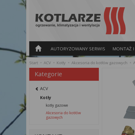
AUTORYZOWANY SERWIS
MONTAŻ I 
Start
ACV
Kotły
Akcesoria do kotłów gazowych
A
Kategorie
ACV
Kotły
kotły gazowe
Akcesoria do kotłów
gazowych