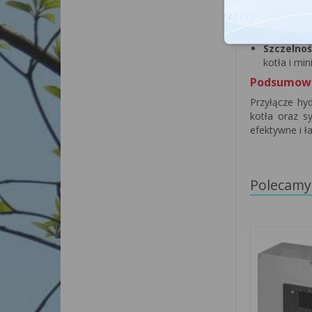
energetycz
Łatwość 
co przekła
Szczelnoś
kotła i min
Podsumow
Przyłącze hy
kotła oraz s
efektywne i ł
Polecamy