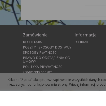
Zamówienie
Informacje
REGULAMIN
O FIRMIE
KOSZTY I SPOSOBY DOSTAWY
SPOSOBY PŁATNOŚCI
PRAWO DO ODSTĄPIENIA OD
UMOWY
POLITYKA PRYWATNOŚCI
Ustawienia cookies
Klikając “Zgoda” akceptujesz zapisywanie wszystkich danych co
niezbędnych do funkcjonowania strony. Więcej informacji o co