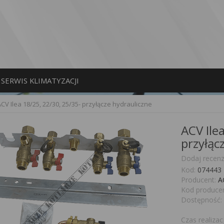
SERWIS KLIMATYZACJI
CV Ilea 18/25, 22/30, 25/35- przyłącze hydrauliczne
ACV Ile
przyłąc
Dodaj recenz
Kod:
074443
Producent:
A
Kod producen
Dostępność:
Czas realizacj