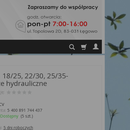
a 18/25, 22/30, 25/35-
ze hydrauliczne
ję:
CV
ta:
5 400 891 744 437
Dostępny
(
5
szt.)
i:
5 dni roboczych