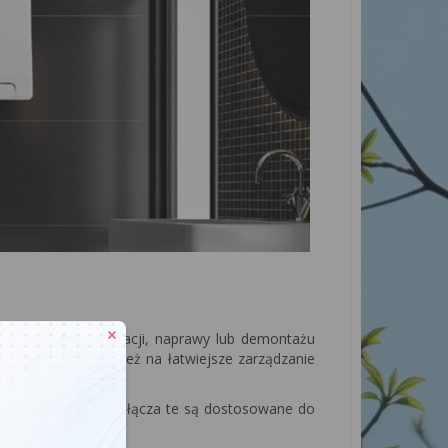
tła w celu konserwacji, naprawy lub demontażu
ce pozwalają również na łatwiejsze zarządzanie
zewczych z kotłem. Złącza te są dostosowane do