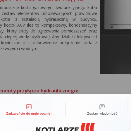
ydrauliczne kotła gazowego dwufunkcyjnego kotła
 zestaw elementów umożliwiających prawidłowe
 kotła z instalacją hydrauliczną w budynku.
y kocioł ACV Ilea to kompaktowy, kondensacyjny
wy, który służy do ogrzewania pomieszczeń oraz
a ciepłej wody użytkowej. Aby działał efektywnie i
, konieczne jest odpowiednie połączenie kotła z
rzewczym i wodnym.
menty przyłącza hydraulicznego:
dcinające
: Zawory te umożliwiają odcięcie przepływu wody do ko
liwości kontaktu
 potrzeby opróżniania całego systemu grzewczego. Zawory odcinają
hydrauliczną.
Zadzwońcie do mnie później
Zostaw wiadomość
urowe
: Zestaw złączy umożliwiających połączenie rur wodnych i gr
ur w systemie, co zapewnia szczelność i bezpieczeństwo instalacji.