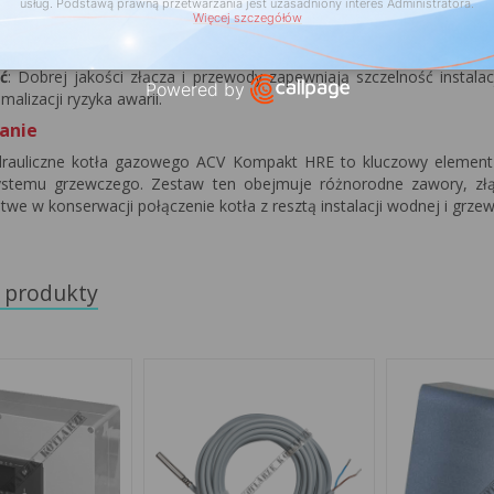
usług. Podstawą prawną przetwarzania jest uzasadniony interes Administratora.
ną systemu i zmniejsza straty ciepła.
Więcej szczegółów
konserwacji
: Dzięki zastosowaniu zaworów odcinających i filtrów, kon
da się na dłuższą żywotność kotła.
ć
: Dobrej jakości złącza i przewody zapewniają szczelność instalac
Powered by
imalizacji ryzyka awarii.
Open link in new window
anie
drauliczne kotła gazowego ACV Kompakt HRE to kluczowy element in
ystemu grzewczego. Zestaw ten obejmuje różnorodne zawory, złąc
atwe w konserwacji połączenie kotła z resztą instalacji wodnej i grze
 produkty