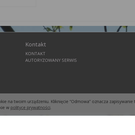
Kontakt
KONTAKT
AUTORYZOWANY SERWIS
okie na twoim urządzeniu. Kliknięcie “Odmowa” oznacza zapisywanie 
okie w
polityce prywatności
.