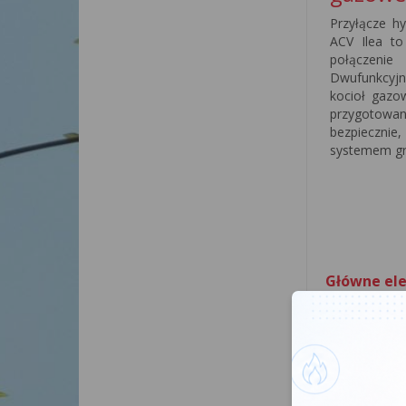
Przyłącze h
ACV Ilea to
połączenie
Dwufunkcyjn
kocioł gazo
przygotowani
bezpiecznie
systemem g
Główne ele
Zawory o
Moż
kotła bez
instalacją 
Złącza r
średnicy r