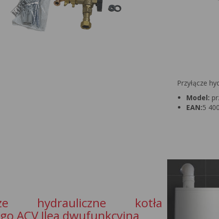
Przyłącze hyd
Model:
pr
EAN:
5 40
ącze hydrauliczne kotła
go ACV Ilea dwufunkcyjna