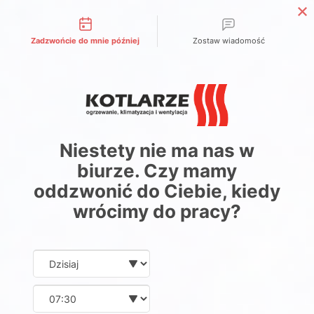
Możliwości kontaktu
Zadzwońcie do mnie później
Zostaw wiadomość
Niestety nie ma nas w
biurze. Czy mamy
oddzwonić do Ciebie, kiedy
wrócimy do pracy?
Date and time slection for sch
Wybierz datę
Wybierz godzinę