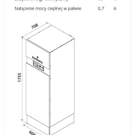
Natężenie mocy cieplnej w paliwie
0,7
A