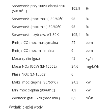
Sprawność przy 100% obciążeniu
103,9
%
(50/30°C)
Sprawność (moc maks) 80/60°C
98
%
Sprawność (moc min.) 80/60°C
98
%
Sprawność - tryb c.w. ΔT 30K
105,4
%
Emisja CO moc maksymalna
27
ppm
Emisja CO moc minimalna
6
ppm
Masa spalin (gaz)
42
kg/h
Masa NOx (GCV) (EN15502)
24,6
mg/kWh
Klasa NOx (EN15502)
6
Maks. moc cieplna (80/60°C)
24,3
kW
Min. moc cieplna (80/60°C)
4,9
kW
Wydatek gazu G20 (moc min.)
0,5
m³/h
Wydatki ciepłej wody