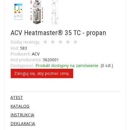
ACV Heatmaster® 35 TC - propan
Dodaj recenzję:
Kod:
583
Producent:
ACV
Kod producenta:
3620001
Dostępność:
Produkt dostępny na zamówienie
(
0
szt.)
Zaloguj się, aby poznać cenę.
ATEST
KATALOG
INSTRUKCJA
DEKLARACJA