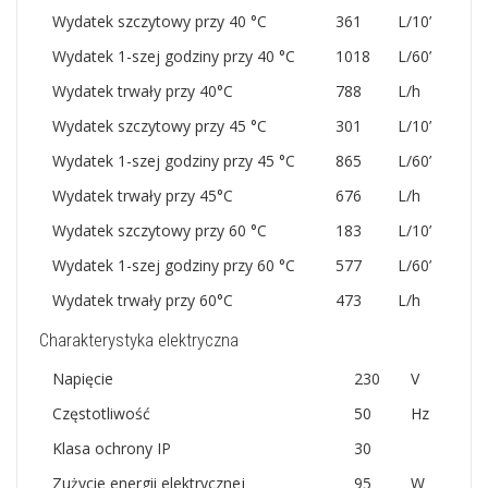
Wydatek szczytowy przy 40 °C
361
L/10’
Wydatek 1-szej godziny przy 40 °C
1018
L/60’
Wydatek trwały przy 40°C
788
L/h
Wydatek szczytowy przy 45 °C
301
L/10’
Wydatek 1-szej godziny przy 45 °C
865
L/60’
Wydatek trwały przy 45°C
676
L/h
Wydatek szczytowy przy 60 °C
183
L/10’
Wydatek 1-szej godziny przy 60 °C
577
L/60’
Wydatek trwały przy 60°C
473
L/h
Charakterystyka elektryczna
Napięcie
230
V
Częstotliwość
50
Hz
Klasa ochrony IP
30
Zużycie energii elektrycznej
95
W