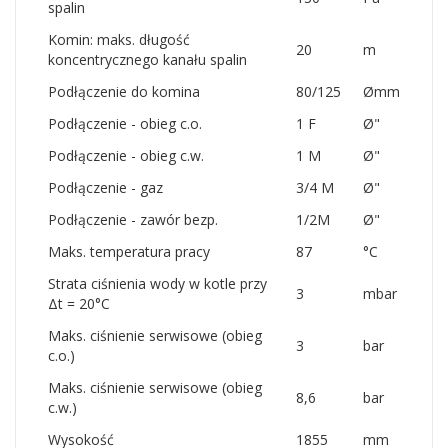
spalin
Komin: maks. długość
20
m
koncentrycznego kanału spalin
Podłączenie do komina
80/125
Ømm
Podłączenie - obieg c.o.
1 F
Ø"
Podłączenie - obieg c.w.
1 M
Ø"
Podłączenie - gaz
3/4 M
Ø"
Podłączenie - zawór bezp.
1/2M
Ø"
Maks. temperatura pracy
87
°C
Strata ciśnienia wody w kotle przy
3
mbar
Δt = 20°C
Maks. ciśnienie serwisowe (obieg
3
bar
c.o.)
Maks. ciśnienie serwisowe (obieg
8,6
bar
c.w.)
Wysokość
1855
mm