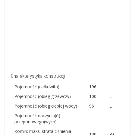
Charakterystyka konstrukcji
Pojemność (całkowita)
196
L
Pojemność (obieg grzewczy)
100
L
Pojemność (obieg ciepłej wody)
96
L
Pojemność naczynia(ń)
-
L
przeponowego(wych)
Komin: maks. strata ciśnienia
130
Pa