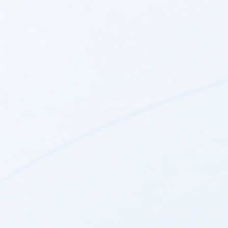
YGNIS QAD 36
YGNIS QAC 34
netto:
276,00 zł
netto:
242,00 zł