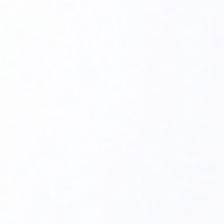
który zapobiega chłodzeniu kotła, gdy palnik stoi.
Łatwy montaż, regulowany kołnierz rury palnika
umożliwia dostosowanie go do głębokości komory
spalania kotła.
Dźwiękoszczelna plastikowa osłona ze wskaźnikiem
alarmu [ON / OFF / kontrola funkcji] i przyciskiem
resetowania.
Łatwe, precyzyjne i stabilne ustawienia w czasie.