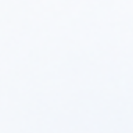
Polecamy produkty
YGNIS RVS 63
YGNIS QAZ 36
netto:
4 957,00 zł
netto:
249,00 zł