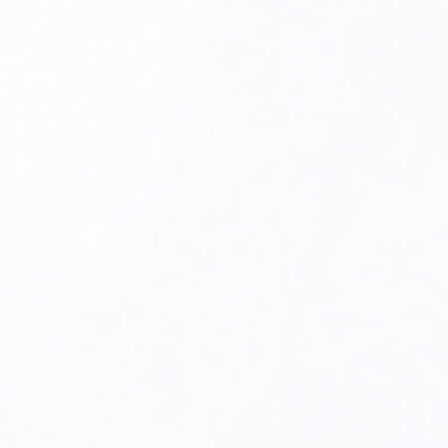
Schemat budowy palnika
Fotokomórka
Silnik
Kondensator
Podgrzewacz oleju
Jednostka zapłonowa
Cewka magnetyczna
Pompa paliwowa
Przekaźnik