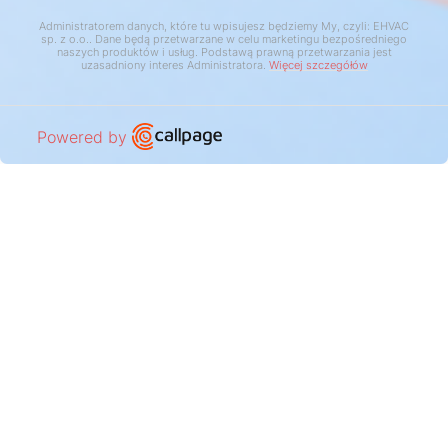
Klikając “Zgoda” akceptujesz zapisywanie wszystkich danych
Administratorem danych, które tu wpisujesz będziemy My, czyli: EHVAC
sp. z o.o.. Dane będą przetwarzane w celu marketingu bezpośredniego
cookie na twoim urządzeniu. Kliknięcie “Odmowa” oznacza
naszych produktów i usług. Podstawą prawną przetwarzania jest
Kontakt
uzasadniony interes Administratora.
Więcej szczegółów
zapisywanie tylko danych niezbędnych do funkcjonowania
strony. Więcej informacji o cookie w
polityce prywatności
.
Open link in new window
Zgoda
Odmowa
Ustawienia
Powered by
Sklep internetowy SOTE