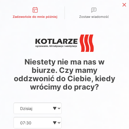
Możliwości kontaktu
Zadzwońcie do mnie później
Zostaw wiadomość
Niestety nie ma nas w
biurze. Czy mamy
oddzwonić do Ciebie, kiedy
wrócimy do pracy?
Date and time slection for sch
Wybierz datę
Wybierz godzinę