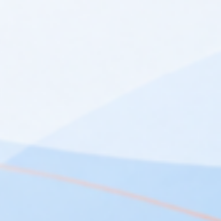
YGNIS QAA 75
netto:
952,00 zł
Zamówienie
Informacje
Kontakt