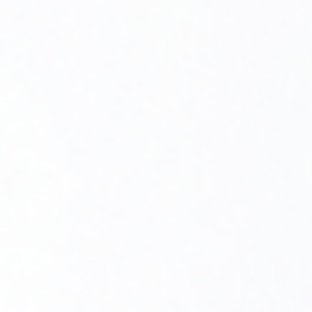
Moc grzewcza:
36-65kW
EAN:
5 400 891 009 147
UMÓW
MONTAŻ
Palnik olejowy BMV1 (16-42kw)
Palnik o szerokim zakresie mocy [16 do 42 kW].
Spalanie ekologiczne [NOx <115 mg / kWh].
Technologia "przezroczysty płomień" z wbudowanym
mechanizmem recyrkulacji spalin w płomieniu w celu
schłodzenia.
Oszczędność energii dzięki zaworowi powietrznemu,