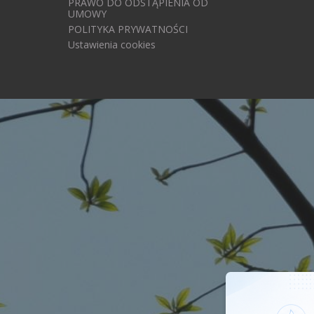
PRAWO DO ODSTĄPIENIA OD
UMOWY
POLITYKA PRYWATNOŚCI
Ustawienia cookies
Moż