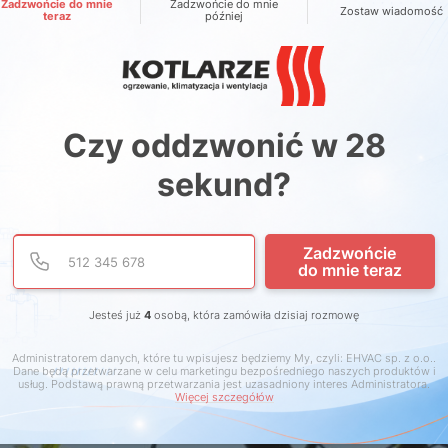
Zadzwońcie do mnie
Zadzwońcie do mnie
Zostaw wiadomość
teraz
później
Czy oddzwonić w
28
sekund?
Podaj poprawny numer te
Numer telefonu
Zadzwońcie
do mnie teraz
Jesteś już
4
osobą, która zamówiła dzisiaj rozmowę
Administratorem danych, które tu wpisujesz będziemy My, czyli: EHVAC sp. z o.o..
Dane będą przetwarzane w celu marketingu bezpośredniego naszych produktów i
usług. Podstawą prawną przetwarzania jest uzasadniony interes Administratora.
Więcej szczegółów