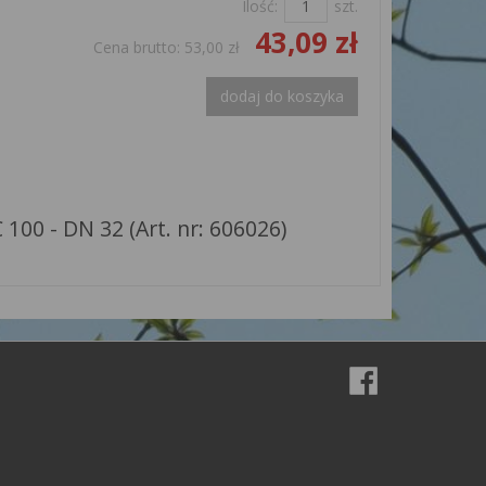
Ilość:
szt.
43,09 zł
Cena brutto:
53,00 zł
dodaj do koszyka
 100 - DN 32 (Art. nr: 606026)