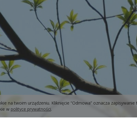
okie na twoim urządzeniu. Kliknięcie “Odmowa” oznacza zapisywanie 
okie w
polityce prywatności
.