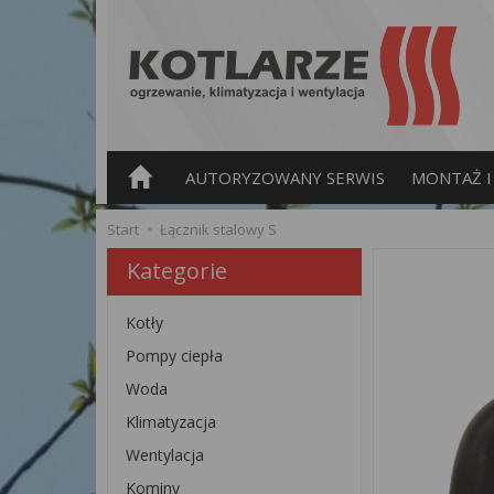
AUTORYZOWANY SERWIS
MONTAŻ I 
Start
Łącznik stalowy S
Kategorie
Kotły
Pompy ciepła
Woda
Klimatyzacja
Wentylacja
Kominy