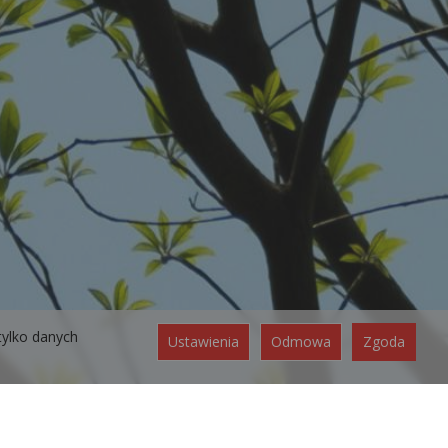
tylko danych
Ustawienia
Odmowa
Zgoda