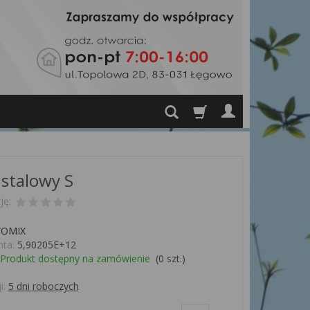
 stalowy S
ję:
OMIX
ta:
5,90205E+12
Produkt dostępny na zamówienie
(
0
szt.)
i:
5 dni roboczych