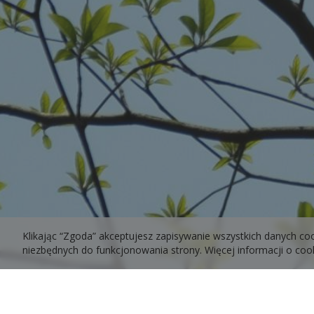
Klikając “Zgoda” akceptujesz zapisywanie wszystkich danych co
niezbędnych do funkcjonowania strony. Więcej informacji o co