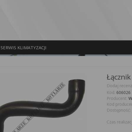
SERWIS KLIMATYZACJI
Łącznik
Dodaj recenz
Kod:
606026
Producent:
W
Kod producen
Dostępność:
Czas realizacj