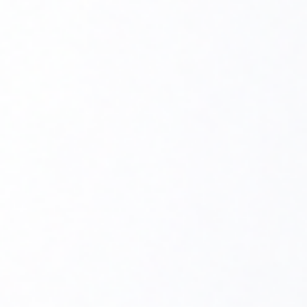
Filtroodmulnik koszowy
FMK
jest urządzeniem
przeznaczonym do wychwytywania zanieczyszczeń
stałych przenoszonych przez wodę w instalacjach
centralnego ogrzewania, sieciach ciepłowniczych
i węzłach cieplnych. Ich zastosowanie pozwala na
prawidłową pracę wymienników ciepła, pomp, kotłów
i innych urządzeń systemowych, zapobiegając osadzaniu
się zanieczyszczeń, które pozostają w koszu filtracyjnym
i są łatwe do usunięcia. Oczyszczenie strumienia medium
jest procesem mechanicznego odseparowania cząstek
ciał stałych (np. żwiru, cząstek pochodzących z korozji
rur) w elemencie filtracyjnym, który stanowi wyjmowany
kosz. Kosz wykonany jest z perforowanej blachy
nierdzewnej oraz siatki filtracyjnej 500 μm. Korpus
urządzenia wykonany jest w zależności od modelu ze stali
malowanej proszkowo lub ocynkowanej. Dodatkowo
urządzenie występuje w wariantach z lub bez izolacji.
Filtroodmulnik wyposażony jest w odpowietrznik ręczny
oraz zawór spustowy. Dodatkowo aby zapewnić
wyłapywanie zanieczyszczeń ferromagnetycznych