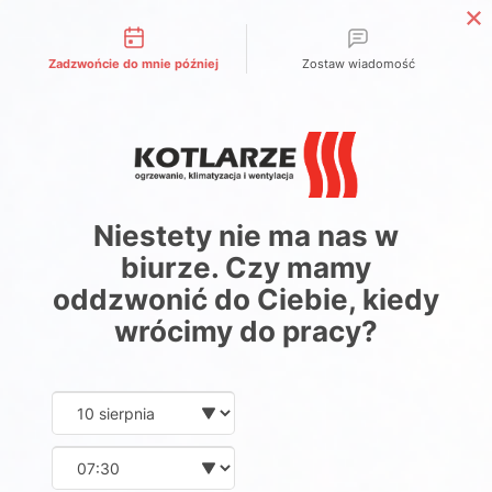
Możliwości kontaktu
Zadzwońcie do mnie później
Zostaw wiadomość
Niestety nie ma nas w
biurze. Czy mamy
oddzwonić do Ciebie, kiedy
wrócimy do pracy?
Date and time slection for sch
Wybierz datę
Wybierz godzinę