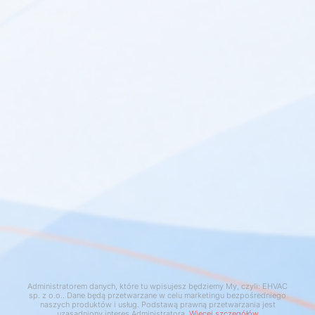
netto:
1 878,42 zł
Zamówienie
Informacje
Kontakt
Klikając “Zgoda” akceptujesz zapisywanie wszystkich danych
Administratorem danych, które tu wpisujesz będziemy My, czyli: EHVAC
sp. z o.o.. Dane będą przetwarzane w celu marketingu bezpośredniego
cookie na twoim urządzeniu. Kliknięcie “Odmowa” oznacza
naszych produktów i usług. Podstawą prawną przetwarzania jest
Kontakt
uzasadniony interes Administratora.
Więcej szczegółów