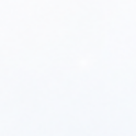
Filtroodmulnik magnetyczny
Filtroodmulnik magnetyczny
FM 80 – ...
FM 65 – ...
netto:
584,43 zł
netto:
515,13 zł