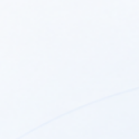
Filtroodmulnik magnetyczny
Filtroodmulnik magnetyczny
FM 150 –...
FM 100 –...
netto:
746,13 zł
netto:
653,73 zł
Filtroodmulnik koszowy
FMKo300 – DN...