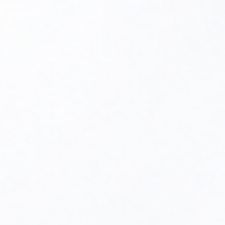
urządzenie wyposażyć można we wkład magnetyczny.
Wkład magnetyczny dla
filtroodmulników
FMK
wyposażony jest w tulejkę
z magnesem neodymowym.
Dane techniczne:
Materiał:mosiądz
Magnes:neodymowy 12000 G
Łącznik dystansowy prosty zaprojektowany zostawał
w celu podłączenia rozdzielacza kaskadowego ze
sprzęgłem hydraulicznym przy zastosowaniu
filtroodmulnika koszowego.
Polecamy produkty