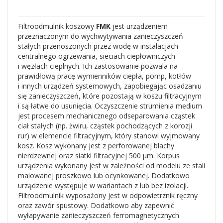
Filtroodmulnik koszowy
FMK
jest urządzeniem
przeznaczonym do wychwytywania zanieczyszczeń
stałych przenoszonych przez wodę w instalacjach
centralnego ogrzewania, sieciach ciepłowniczych
i węzłach cieplnych. Ich zastosowanie pozwala na
prawidłową pracę wymienników ciepła, pomp, kotłów
i innych urządzeń systemowych, zapobiegając osadzaniu
się zanieczyszczeń, które pozostają w koszu filtracyjnym
i są łatwe do usunięcia. Oczyszczenie strumienia medium
jest procesem mechanicznego odseparowania cząstek
ciał stałych (np. żwiru, cząstek pochodzących z korozji
rur) w elemencie filtracyjnym, który stanowi wyjmowany
kosz. Kosz wykonany jest z perforowanej blachy
nierdzewnej oraz siatki filtracyjnej 500 μm. Korpus
urządzenia wykonany jest w zależności od modelu ze stali
malowanej proszkowo lub ocynkowanej. Dodatkowo
urządzenie występuje w wariantach z lub bez izolacji.
Filtroodmulnik wyposażony jest w odpowietrznik ręczny
oraz zawór spustowy. Dodatkowo aby zapewnić
wyłapywanie zanieczyszczeń ferromagnetycznych