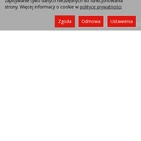
zapisywanie tylko danych niezbędnych do funkcjonowania
strony. Więcej informacji o cookie w
polityce prywatności
.
Zgoda
Odmowa
Ustawienia
Sklep internetowy SOTE