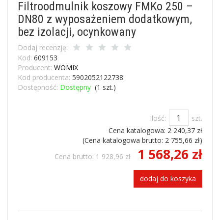
Filtroodmulnik koszowy FMKo 250 –
DN80 z wyposażeniem dodatkowym,
bez izolacji, ocynkowany
Dodaj recenzję:
Kod:
609153
Producent:
WOMIX
Kod producenta:
5902052122738
Dostępność:
Dostępny
(
1
szt.)
Ilość:
szt.
Cena katalogowa:
2 240,37 zł
(Cena katalogowa brutto:
2 755,66 zł
)
1 568,26 zł
Cena brutto:
1 928,96 zł
dodaj do koszyka