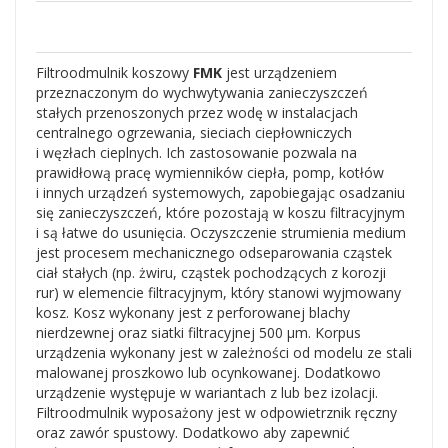
Filtroodmulnik koszowy
FMK
jest urządzeniem
przeznaczonym do wychwytywania zanieczyszczeń
stałych przenoszonych przez wodę w instalacjach
centralnego ogrzewania, sieciach ciepłowniczych
i węzłach cieplnych. Ich zastosowanie pozwala na
prawidłową pracę wymienników ciepła, pomp, kotłów
i innych urządzeń systemowych, zapobiegając osadzaniu
się zanieczyszczeń, które pozostają w koszu filtracyjnym
i są łatwe do usunięcia. Oczyszczenie strumienia medium
jest procesem mechanicznego odseparowania cząstek
ciał stałych (np. żwiru, cząstek pochodzących z korozji
rur) w elemencie filtracyjnym, który stanowi wyjmowany
kosz. Kosz wykonany jest z perforowanej blachy
nierdzewnej oraz siatki filtracyjnej 500 μm. Korpus
urządzenia wykonany jest w zależności od modelu ze stali
malowanej proszkowo lub ocynkowanej. Dodatkowo
urządzenie występuje w wariantach z lub bez izolacji.
Filtroodmulnik wyposażony jest w odpowietrznik ręczny
oraz zawór spustowy. Dodatkowo aby zapewnić