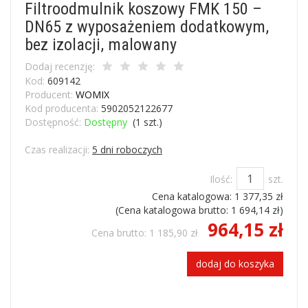
Filtroodmulnik koszowy FMK 150 –
DN65 z wyposażeniem dodatkowym,
bez izolacji, malowany
Dodaj recenzję:
Kod:
609142
Producent:
WOMIX
Kod producenta:
5902052122677
Dostępność:
Dostępny
(
1
szt.)
Czas realizacji:
5 dni roboczych
Ilość:
szt.
Cena katalogowa:
1 377,35 zł
(Cena katalogowa brutto:
1 694,14 zł
)
964,15 zł
Cena brutto:
1 185,90 zł
dodaj do koszyka