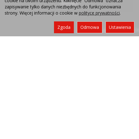
cookie na twoim urządzeniu. Kliknięcie “Odmowa” oznacza
Kontakt
zapisywanie tylko danych niezbędnych do funkcjonowania
strony. Więcej informacji o cookie w
polityce prywatności
.
Zgoda
Odmowa
Ustawienia
Sklep internetowy SOTE