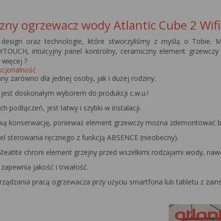
czny ogrzewacz wody Atlantic Cube 2 Wifi
design oraz technologie, które stworzyliśmy z myślą o Tobie. 
ZYTOUCH, intuicyjny panel kontrolny, ceramiczny element grzewcz
 więcej ?
kcjonalność
y zarówno dla jednej osoby, jak i dużej rodziny.
 jest doskonałym wyborem do produkcji c.w.u.!
h podłączeń, jest łatwy i szybki w instalacji.
wą konserwację, ponieważ element grzewczy można zdemontować bez
nel sterowania ręcznego z funkcją ABSENCE (nieobecny).
teatite chroni element grzejny przed wszelkimi rodzajami wody, naw
 zapewnia jakość i trwałość.
rządzania pracą ogrzewacza przy użyciu smartfona lub tabletu z za