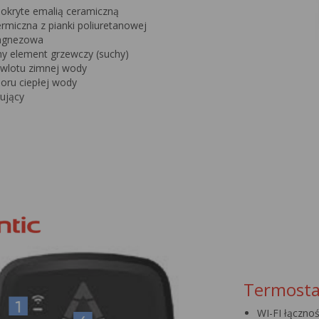
okryte emalią ceramiczną
ermiczna z pianki poliuretanowej
agnezowa
y element grzewczy (suchy)
 wlotu zimnej wody
oru ciepłej wody
rujący
Termosta
WI-FI łączno