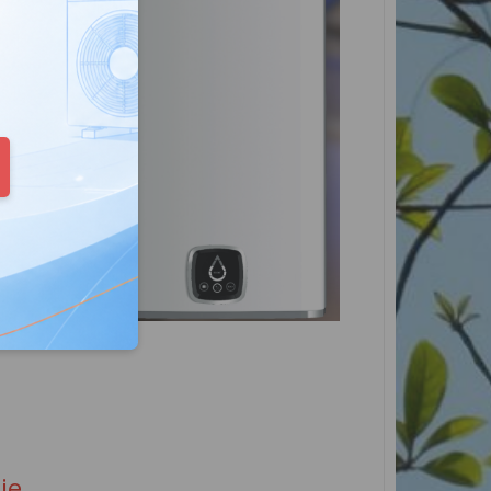
eduled call
elefonu w formacie E164
ie