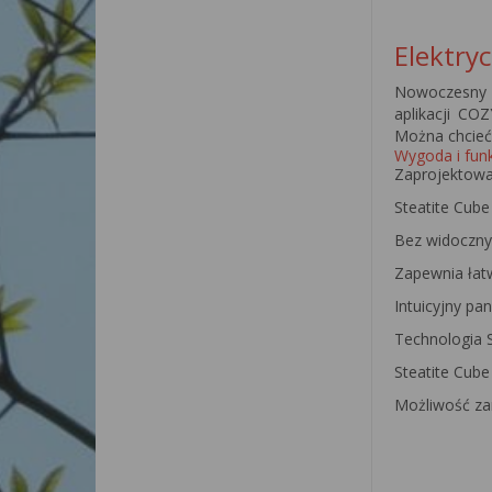
Elektry
Nowoczesny 
aplikacji CO
Można chcieć
Wygoda i fun
Zaprojektowan
Steatite Cube
Bez widocznyc
Zapewnia łat
Intuicyjny pa
Technologia S
Steatite Cube
Możliwość za