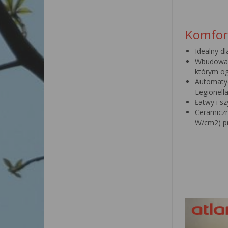
Komfor
Idealny dl
Wbudowan
którym og
Automat
Legionell
Łatwy i sz
Ceramicz
W/cm2) p