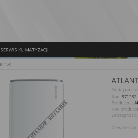
SERWIS KLIMATYZACJI
Fi 150
ATLANTI
Dodaj recenz
Kod:
871232
Producent:
At
Kod producen
Dostępność:
Czas realizacj