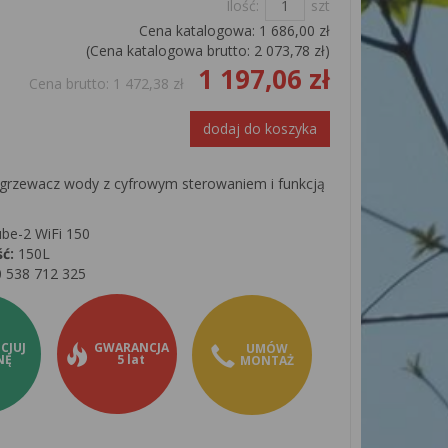
Ilość:
szt
Cena katalogowa:
1 686,00 zł
(Cena katalogowa brutto:
2 073,78 zł
)
1 197,06 zł
Cena brutto:
1 472,38 zł
dodaj do koszyka
ogrzewacz wody z cyfrowym sterowaniem i funkcją
be-2 WiFi 150
ć:
150L
0 538 712 325
CJUJ
GWARANCJA
UMÓW
NĘ
5 lat
MONTAŻ