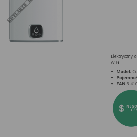
Elektryczny 
WiFi
Model:
Cu
Pojemnoś
EAN:
3 41
NEGO
CE