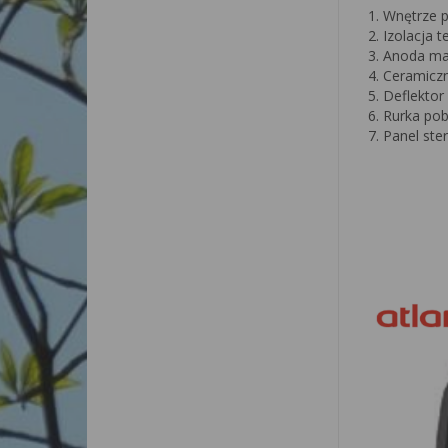
Wnętrze p
Izolacja t
Anoda m
Ceramiczn
Deflektor
Rurka pob
Panel ste