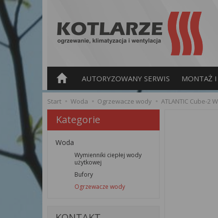
AUTORYZOWANY SERWIS
MONTAŻ I 
Start
Woda
Ogrzewacze wody
ATLANTIC Cube-2 Wi
Kategorie
Woda
Wymienniki ciepłej wody
użytkowej
Bufory
Ogrzewacze wody
KONTAKT