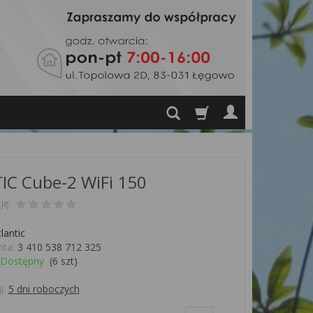
C Cube-2 WiFi 150
ję:
lantic
ta:
3 410 538 712 325
Dostępny
(
6
szt)
i:
5 dni roboczych