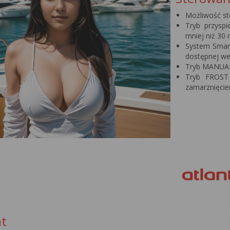
Możliwość s
Tryb przysp
mniej niż 30 
System Smart
dostępnej w
Tryb MANUAL
Tryb FROST
zamarznięci
t