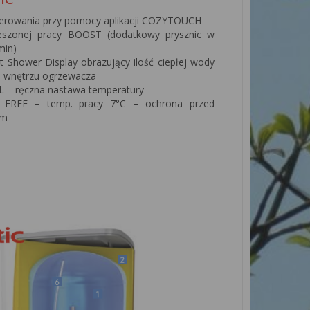
terowania przy pomocy aplikacji COZYTOUCH
ieszonej pracy BOOST (dodatkowy prysznic w
min)
 Shower Display obrazujący ilość ciepłej wody
e wnętrzu ogrzewacza
 – ręczna nastawa temperatury
 FREE – temp. pracy 7°C – ochrona przed
em