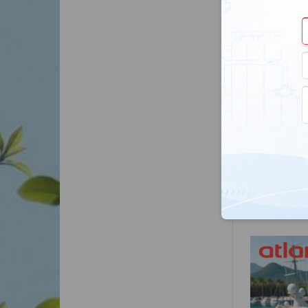
Inne
Materiał 
Kolor bia
Kolor sre
Uchwyt mo
Przewód e