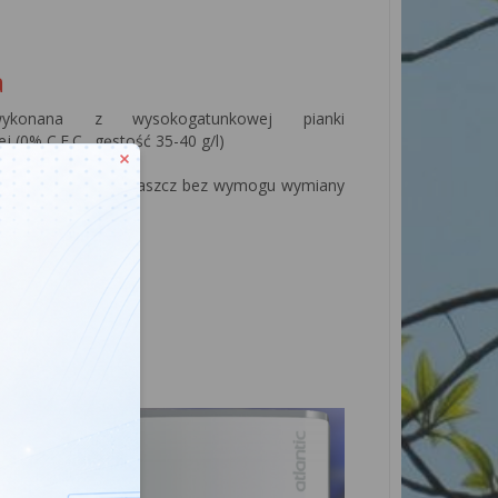
a
wykonana z wysokogatunkowej pianki
j (0% C.F.C., gęstość 35-40 g/l)
nagrzewania wody
a gwarancja na płaszcz bez wymogu wymiany
ezowej