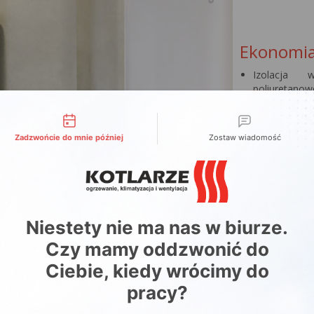
Ekonomi
Izolacja 
poliuretanowe
Krótki czas 
liwości kontaktu
Bezwarunkow
anody magn
Zadzwońcie do mnie później
Zostaw wiadomość
Niestety nie ma nas w biurze.
Czy mamy oddzwonić do
Ciebie, kiedy wrócimy do
pracy?