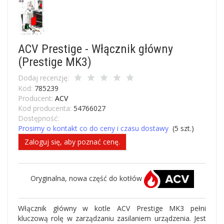
ACV Prestige - Włącznik główny
(Prestige MK3)
Dodaj recenzję:
Kod:
785239
Producent:
ACV
Kod producenta:
54766027
Dostępność:
Prosimy o kontakt co do ceny i czasu dostawy
(
5
szt.)
Zaloguj się, aby poznać cenę.
Oryginalna, nowa część do kotłów
Włącznik główny w kotle ACV Prestige MK3 pełni
kluczową rolę w zarządzaniu zasilaniem urządzenia. Jest