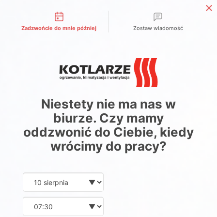
Możliwości kontaktu
Zadzwońcie do mnie później
Zostaw wiadomość
Niestety nie ma nas w
biurze. Czy mamy
oddzwonić do Ciebie, kiedy
wrócimy do pracy?
Date and time slection for sch
Wybierz datę
Wybierz godzinę