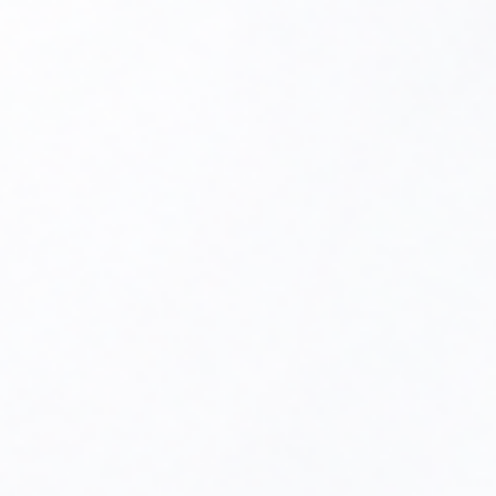
myślą o zapewnieniu bezpiecznej eksploatacji
urządzenia. Obejmuje elementy takie jak izolacje
termiczne, zabezpieczenia przeciwwrzutowe i inne
mechanizmy bezpieczeństwa, które chronią
użytkowników i urządzenie przed niebezpiecznymi
sytuacjami.
Estetyka:
Wielu producentów dba o estetykę korpusu
kotła, zapewniając atrakcyjny wygląd zewnętrzny,
który może być odpowiedni do różnych rodzajów
pomieszczeń, w których kotłownia może być
umieszczona.
Korpus kotła ACV Prestige 24-32 MK4 pełni kluczową rolę
w zapewnieniu niezawodnego działania urządzenia oraz
efektywnej pracy systemu grzewczego. Regularna
konserwacja i utrzymanie korpusu w dobrym stanie są
istotne dla zapewnienia długiej żywotności i wysokiej
wydajności kotła.
Pasuje do urządzeń