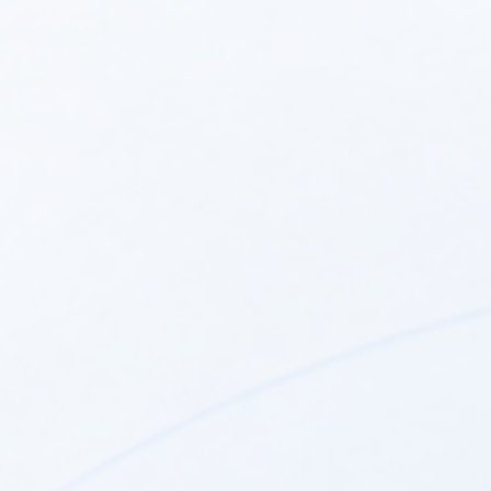
ACV Prestige - Zawór
ACV Prestige - Zawór
zwrotny (Prest...
trójdrogowy (P...
ACV Prestige - Zawór
przełączający ...