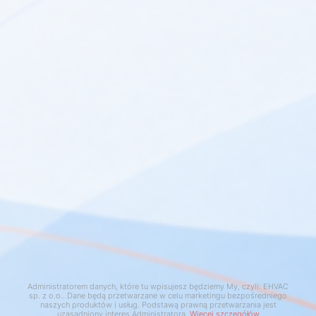
Zamówienie
Informacje
Kontakt
Klikając “Zgoda” akceptujesz zapisywanie wszystkich danych
Administratorem danych, które tu wpisujesz będziemy My, czyli: EHVAC
sp. z o.o.. Dane będą przetwarzane w celu marketingu bezpośredniego
cookie na twoim urządzeniu. Kliknięcie “Odmowa” oznacza
naszych produktów i usług. Podstawą prawną przetwarzania jest
Kontakt
uzasadniony interes Administratora.
Więcej szczegółów