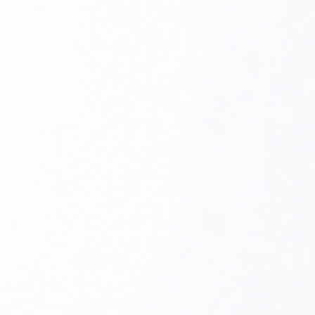
działania. Oto kilka istotnych informacji na temat korpusu
kotła ACV Prestige:
Materiał:
Korpus kotła wykonany jest z wysokiej
jakości materiałów, które są odporne na działanie
wysokich temperatur oraz warunków panujących w
kotłowni. Zazwyczaj korpus jest wykonany z
wytrzymałej stali lub aluminium, co zapewnia jego
trwałość i odporność na korozję.
Konstrukcja:
Korpus kotła został zaprojektowany
tak, aby zapewniać odpowiednie warunki dla
wszystkich podzespołów kotła, w tym palnika,
wymiennika ciepła, pomp ciepła oraz sterowników. Ma
ergonomiczną konstrukcję ułatwiającą dostęp do
ważnych elementów podczas konserwacji i
serwisowania.
Izolacja:
Wewnętrzna struktura korpusu często
zawiera warstwę izolacyjną, która pomaga w
utrzymaniu odpowiedniej temperatury wewnątrz kotła
oraz minimalizuje straty ciepła. Dobra izolacja jest
kluczowa dla efektywności energetycznej kotła.
Bezpieczeństwo:
Korpus kotła jest zaprojektowany z