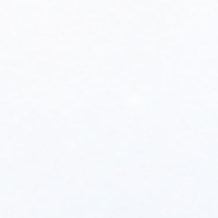
[784173] PRESTIGE 24 EXCELLENCE V14
[784174] PRESTIGE 32 EXCELLENCE V14
[784172] PRESTIGE 32 SOLO V14
[784171] PRESTIGE 24 SOLO V14
Polecamy produkty
Pompa obiegowa c.o.
ACV Prestige - Zawór
(Prestige 24-32...
zwrotny manome...