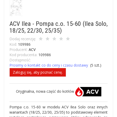
ACV Ilea - Pompa c.o. 15-60 (Ilea Solo,
18/25, 22/30, 25/35)
Dodaj recenzję:
Kod:
109986
Producent:
ACV
Kod producenta:
109986
Dostępność:
Prosimy o kontakt co do ceny i czasu dostawy
(
5
szt.)
Zaloguj się, aby poznać cenę.
Oryginalna, nowa część do kotłów
Pompa c.o. 15-60 w modelu ACV Ilea Solo oraz innych
wariantach (18/25, 22/30, 25/35) to podstawowy element