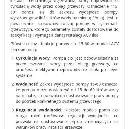
instalacji centralnego ogrzewania, który odpowiada za
cyrkulację wody przez obieg grzewczy. Oznaczenie "15-
60" odnosi się do zakresu wydajności pompy,
wyrażonego w ilości litrów wody na minutę (l/min). Jest to
powszechnie stosowany rodzaj pompy w systemach
grzewczych, którego parametry zostały dostosowane do
specyfikacji i wymagań danej instalacji ACV Ilea.
Główne cechy i funkcje pompy c.o. 15-60 w modelu ACV
Ilea obejmują:
Cyrkulacja wody
: Pompa c.o. jest odpowiedzialna za
przemieszczanie wody przez obieg grzewczy, co
umożliwia efektywne rozprowadzanie ciepła po całym
systemie.
Wydajność
: Zakres wydajności pompy 15-60 oznacza,
że pompa może dostarczyć od 15 do 60 litrów wody
na minutę, co pozwala na dostosowanie pracy pompy
do potrzeb konkretnego systemu grzewczego.
Regulacja wydajności
: Niektóre modele pomp c.o.
mogą mieć możliwość regulacji wydajności, co
pozwala na dostosowanie jej do zmieniających się
warunków pracy instalacji grzewczej.