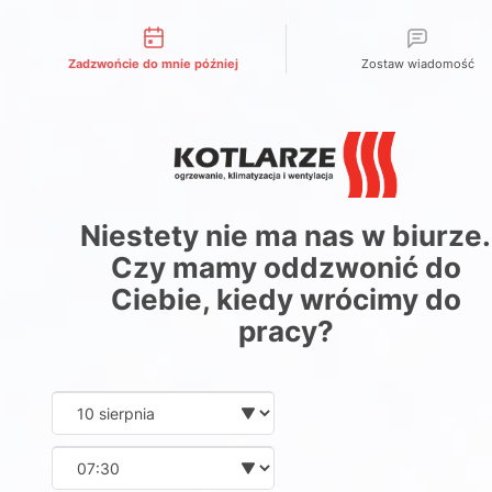
Możliwości kontaktu
Zadzwońcie do mnie później
Zostaw wiadomość
Niestety nie ma nas w biurze.
Czy mamy oddzwonić do
Ciebie, kiedy wrócimy do
pracy?
Date and time slection fo
Wybierz datę
Wybierz godzinę