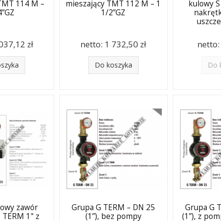
 TMT 114 M –
mieszający TMT 112 M – 1
kulowy S
4”GZ
1/2”GZ
nakrętk
uszcz
037,12 zł
netto:
1 732,50 zł
netto
oszyka
Do koszyka
Do 
owy zawór
Grupa G TERM – DN 25
Grupa G 
C TERM 1" z
(1”), bez pompy
(1”), z po