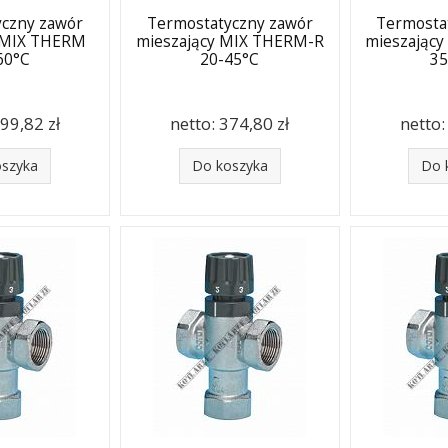
yczny zawór
Termostatyczny zawór
Termosta
y MIX THERM
mieszający MIX THERM-R
mieszając
60°C
20-45°C
35
99,82 zł
netto:
374,80 zł
netto
oszyka
Do koszyka
Do 