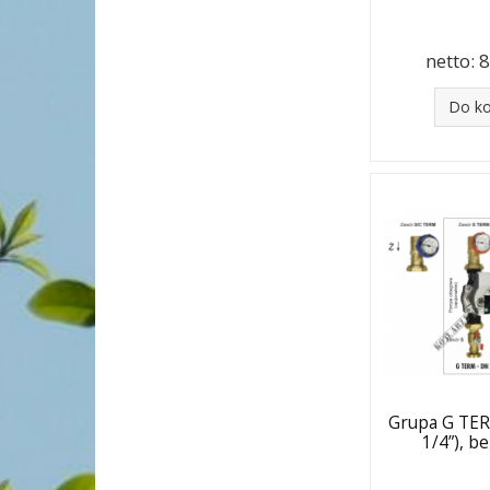
netto:
8
Do k
Grupa G TER
1/4”), 