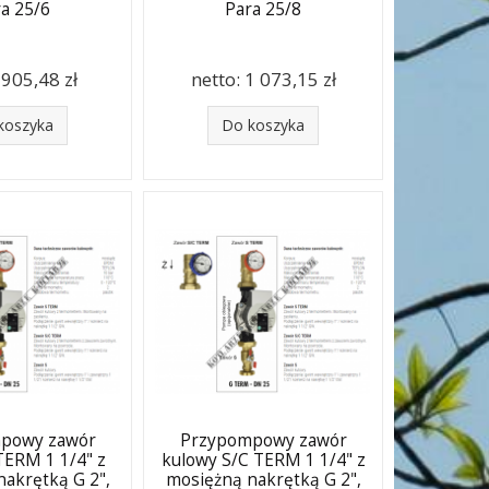
a 25/6
Para 25/8
:
905,48 zł
netto:
1 073,15 zł
koszyka
Do koszyka
powy zawór
Przypompowy zawór
TERM 1 1/4" z
kulowy S/C TERM 1 1/4" z
akrętką G 2",
mosiężną nakrętką G 2",