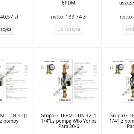
EPDM
uszcz
40,57 zł
netto:
183,74 zł
netto
oszyka
Do koszyka
Do 
M – DN 32 (1
Grupa G TERM – DN 32 (1
Grupa G TE
bez pompy
1/4”),z pompą Wilo Yonos
1/4”),z po
Para 30/6
Par