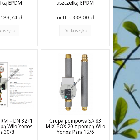
elką EPDM
uszczelką EPDM
:
183,74 zł
netto:
338,00 zł
koszyka
Do koszyka
RM – DN 32 (1
Grupa pompowa SA 83
mpą Wilo Yonos
MIX-BOX 20 z pompą Wilo
a 30/8
Yonos Para 15/6