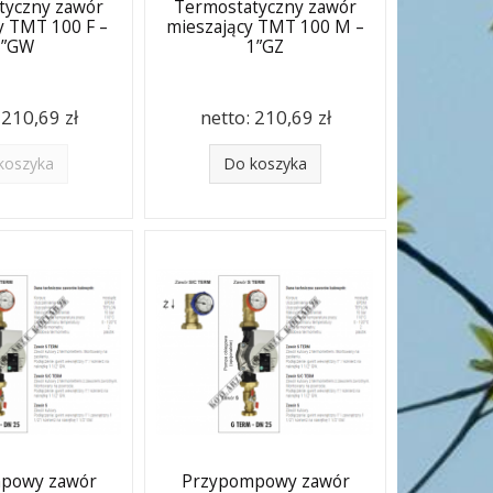
tyczny zawór
Termostatyczny zawór
y TMT 100 F –
mieszający TMT 100 M –
1”GW
1”GZ
:
210,69 zł
netto:
210,69 zł
koszyka
Do koszyka
powy zawór
Przypompowy zawór