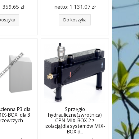
1 359,65 zł
netto:
1 131,07 zł
koszyka
Do koszyka
ścienna P3 dla
Sprzęgło
IX-BOX, dla 3
hydrauliczne(zwrotnica)
grzewczych
CPN MIX-BOX 2 z
izolacją(dla systemów MIX-
BOX d...