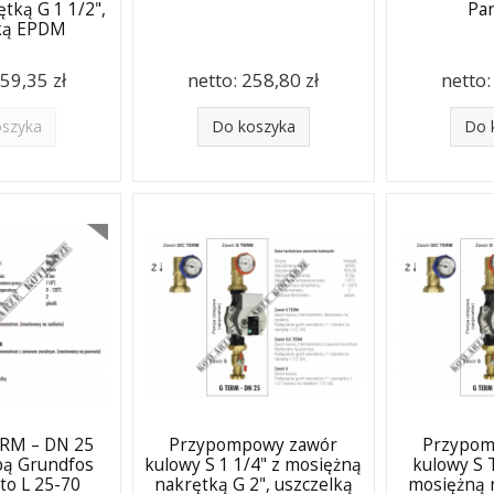
ętką G 1 1/2",
Par
lką EPDM
59,35 zł
netto:
258,80 zł
netto
oszyka
Do koszyka
Do 
ERM – DN 25
Przypompowy zawór
Przypom
mpą Grundfos
kulowy S 1 1/4" z mosiężną
kulowy S 
to L 25-70
nakrętką G 2", uszczelką
mosiężną n