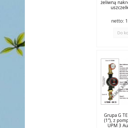
żeliwną nakr
uszcze
netto:
1
Do k
Grupa G T
(1”), z po
UPM 3 Au