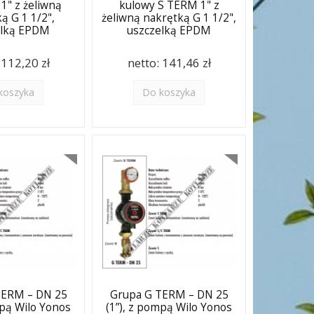
 1" z żeliwną
kulowy S TERM 1" z
ą G 1 1/2",
żeliwną nakrętką G 1 1/2",
elką EPDM
uszczelką EPDM
:
112,20 zł
netto:
141,46 zł
koszyka
Do koszyka
TERM – DN 25
Grupa G TERM – DN 25
mpą Wilo Yonos
(1”), z pompą Wilo Yonos