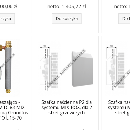
00,06 zł
netto:
1 405,22 zł
netto:
oszyka
Do koszyka
Do 
eszająco –
Szafka naścienna P2 dla
Szafka na
MTC 83 MIX-
systemu MIX-BOX, dla 2
systemu M
mpą Grundfos
stref grzewczych
stref 
O L 15-70