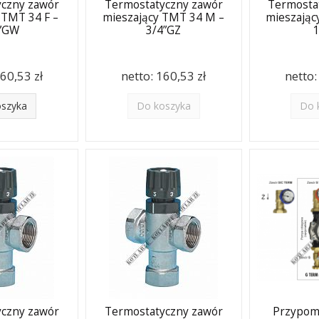
yczny zawór
Termostatyczny zawór
Termosta
 TMT 34 F –
mieszający TMT 34 M –
mieszając
4”GW
3/4”GZ
60,53 zł
netto:
160,53 zł
netto
oszyka
Do koszyka
Do 
yczny zawór
Termostatyczny zawór
Przypom