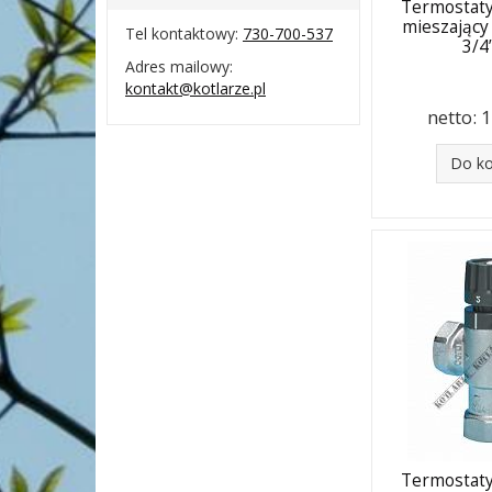
Termostat
mieszający
Tel kontaktowy:
730-700-537
3/
Adres mailowy:
kontakt@kotlarze.pl
netto:
1
Do k
Termostat