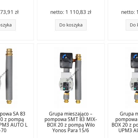
73,91 zł
netto:
1 110,83 zł
netto:
oszyka
Do koszyka
Do 
powa SA 83
Grupa mieszająco –
Grupa m
20 z pompą
pompowa SMT 83 MIX-
pompowa 
UPM3 AUTO L
BOX 20 z pompą Wilo
BOX 20 z p
-70
Yonos Para 15/6
UPM3 AU