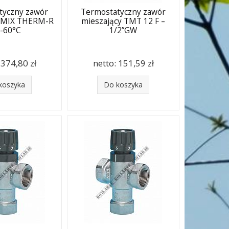
tyczny zawór
Termostatyczny zawór
y MIX THERM-R
mieszający TMT 12 F –
-60°C
1/2”GW
:
374,80 zł
netto:
151,59 zł
koszyka
Do koszyka