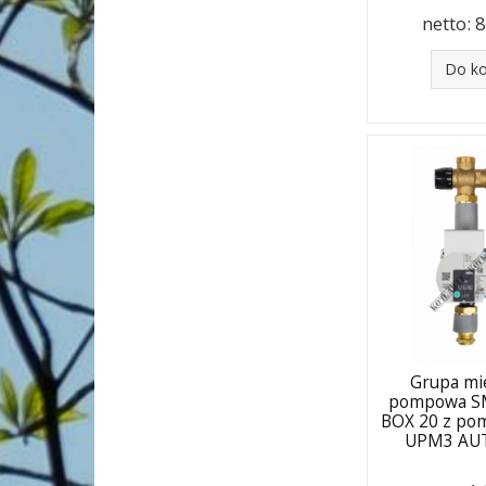
netto:
8
Do k
Grupa mi
pompowa S
BOX 20 z po
UPM3 AUT